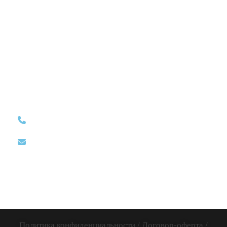
8 (812)
12:00-20:00 /
ИП Дум
507-65-35
без обеда и
Дмитрий
выходных
info@uniproject.top
Викторович
Вся Россия и
ИНН:
весь Мир
781141885005
Политика конфиденциальности
/
Договор-оферта
/