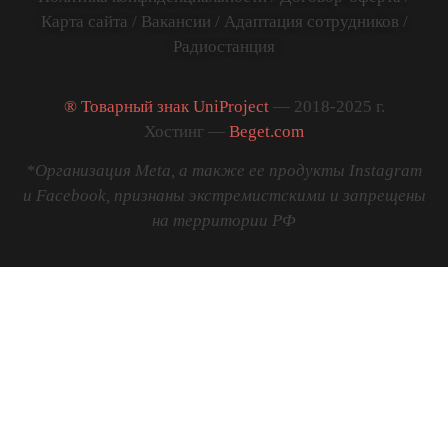
Карта сайта
/
Вакансии
/
Адаптация сотрудников
/
Радиостанция
® Товарный знак UniProject
— 2018-2025 г.
Хостинг —
Beget.com
*Организация Meta, а также ее продукты Instagram
и Facebook, признаны экстремистскими и запрещены
на территории РФ