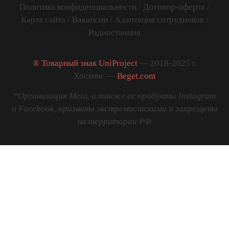
Политика конфиденциальности
/
Договор-оферта
/
Карта сайта
/
Вакансии
/
Адаптация сотрудников
/
Радиостанция
® Товарный знак UniProject
— 2018-2025 г.
Хостинг —
Beget.com
*Организация Meta, а также ее продукты Instagram
и Facebook, признаны экстремистскими и запрещены
на территории РФ