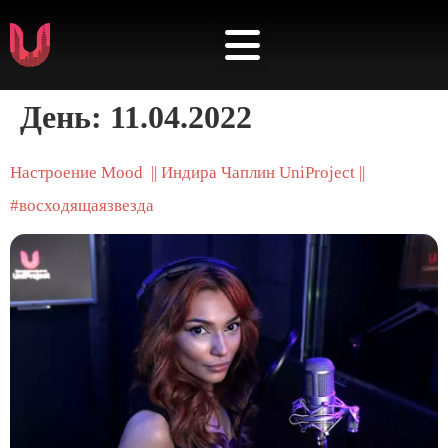
⭐️ КАБИНЕТ АРТИСТА ⭐️
День:
11.04.2022
Настроение Mood || Индира Чаплин UniProject ||
#восходящаязвезда