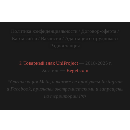
781141885005
Политика конфиденциальности
/
Договор-оферта
/
Карта сайта
/
Вакансии
/
Адаптация сотрудников
/
Радиостанция
® Товарный знак UniProject
— 2018-2025 г.
Хостинг —
Beget.com
*Организация Meta, а также ее продукты Instagram
и Facebook, признаны экстремистскими и запрещены
на территории РФ