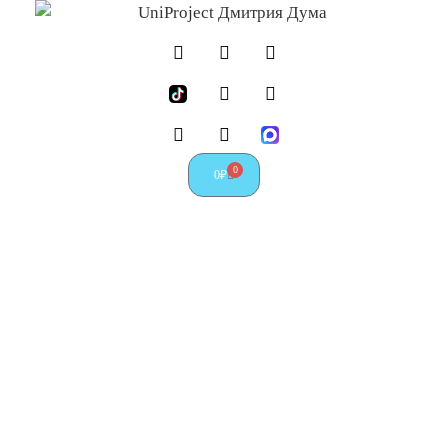
О
0
0
₽