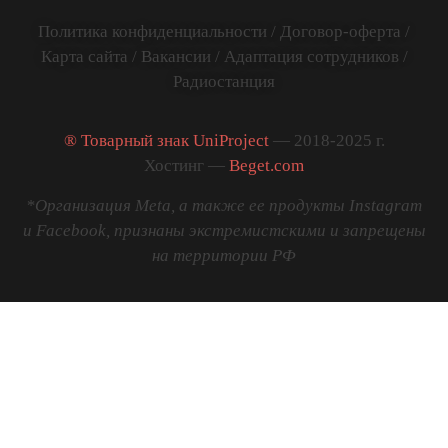
Политика конфиденциальности
/
Договор-оферта
/
Карта сайта
/
Вакансии
/
Адаптация сотрудников
/
Радиостанция
® Товарный знак UniProject
— 2018-2025 г.
Хостинг —
Beget.com
*Организация Meta, а также ее продукты Instagram
и Facebook, признаны экстремистскими и запрещены
на территории РФ