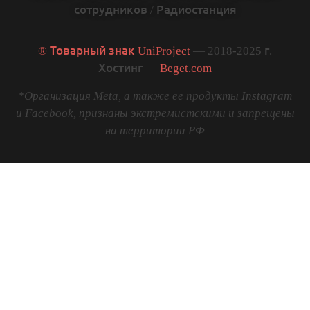
сотрудников
/
Радиостанция
® Товарный знак UniProject
— 2018-2025 г.
Хостинг —
Beget.com
*Организация Meta, а также ее продукты Instagram
и Facebook, признаны экстремистскими и запрещены
на территории РФ