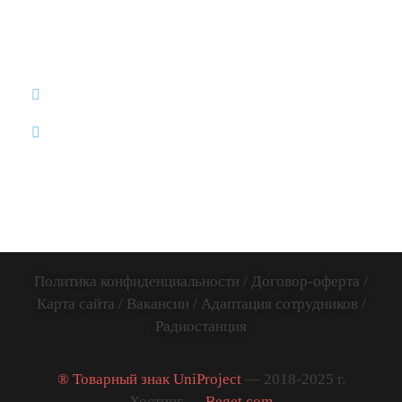
8 (812)
12:00-20:00 /
ИП Дум
507-65-35
без обеда и
Дмитрий
выходных
info@uniproject.top
Викторович
Вся Россия и
ИНН:
весь Мир
781141885005
Политика конфиденциальности
/
Договор-оферта
/
Карта сайта
/
Вакансии
/
Адаптация сотрудников
/
Радиостанция
® Товарный знак UniProject
— 2018-2025 г.
Хостинг —
Beget.com