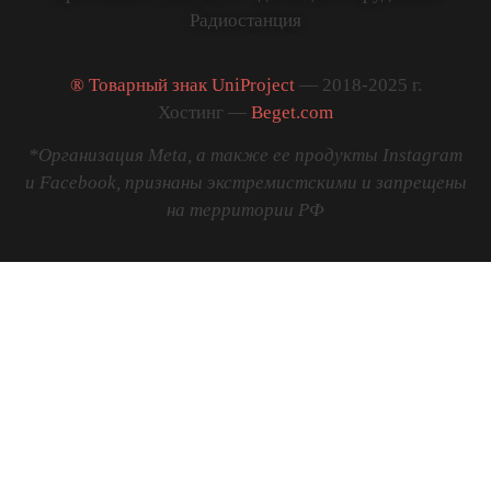
Радиостанция
® Товарный знак UniProject
— 2018-2025 г.
Хостинг —
Beget.com
*Организация Meta, а также ее продукты Instagram
и Facebook, признаны экстремистскими и запрещены
на территории РФ