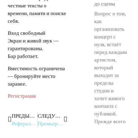
до сцены
честные тексты о
времени, памяти и поиске
Вопрос о том,
себя.
как
организовать
Вход свободный
концерт с
Экран и живой звук —
нуля, встаёт
гарантированы.
перед каждым
Бар работает.
артистом,
который
Вместимость ограничена
выходит за
— бронируйте место
пределы
заранее.
студии и
Регистрация
хочет живого
контакта с
публикой.
ПРЕДЫДУЩЕЕ
СЛЕДУЮЩЕЕ
Прежде всего
Реферальная программа UniProject
Премьера альбома Осколки прошлого