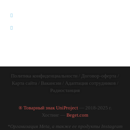
8 (812)
12:00-20:00 /
ИП Дум
507-65-35
без обеда и
Дмитрий
выходных
info@uniproject.top
Викторович
Вся Россия и
ИНН:
весь Мир
781141885005
Политика конфиденциальности
/
Договор-оферта
/
Карта сайта
/
Вакансии
/
Адаптация сотрудников
/
Радиостанция
® Товарный знак UniProject
— 2018-2025 г.
Хостинг —
Beget.com
*Организация Meta, а также ее продукты Instagram