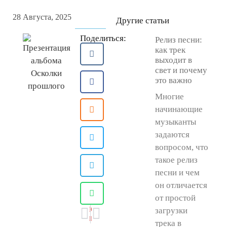
28 Августа, 2025
Другие статьи
Поделиться:
Релиз песни:
как трек
выходит в
свет и почему
это важно
Многие
начинающие
музыканты
задаются
вопросом, что
такое релиз
песни и чем
он отличается
от простой
ПРЕДЫДУЩАЯ
СЛЕДУЮЩАЯ
загрузки
Реферальная программа UniProject
Премьера альбома Осколки прошлого
трека в