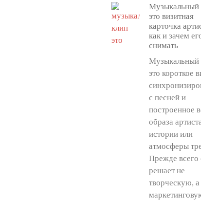
Музыкальный клип
это визитная
карточка артиста:
как и зачем его
снимать
Музыкальный клип
это короткое видео
синхронизированн
с песней и
построенное вокру
образа артиста,
истории или
атмосферы трека.
Прежде всего он
решает не
творческую, а
маркетинговую