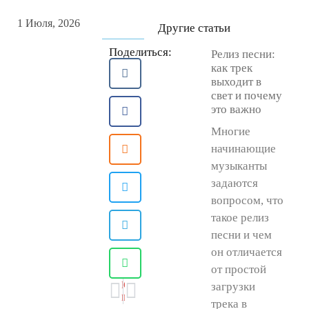
1 Июля, 2026
Другие статьи
Поделиться:
Релиз песни:
как трек
выходит в
свет и почему
это важно
Многие
начинающие
музыканты
задаются
вопросом, что
такое релиз
песни и чем
он отличается
от простой
ПРЕДЫДУЩАЯ
СЛЕДУЮЩАЯ
загрузки
Как научить ребёнка играть на гитаре: гид для родителей
Продюсерский центр в разных городах: как выбрать команду для артиста
трека в