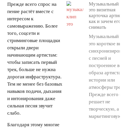
Музыкальный клип
Прежде всего спрос на
это визитная
пение растёт вместе с
карточка артиста:
интересом к
как и зачем его
самовыражению. Более
снимать
того, соцсети и
Музыкальный клип
стриминговые площадки
это короткое видео
открыли двери
синхронизированн
начинающим артистам:
с песней и
чтобы записать первый
построенное вокру
трек, больше не нужна
образа артиста,
дорогая инфраструктура.
истории или
Тем не менее без базовых
атмосферы трека.
навыков подачи, дыхания
Прежде всего он
и интонирования даже
решает не
сильная песня звучит
творческую, а
слабо.
маркетинговую
Благодаря этому многие