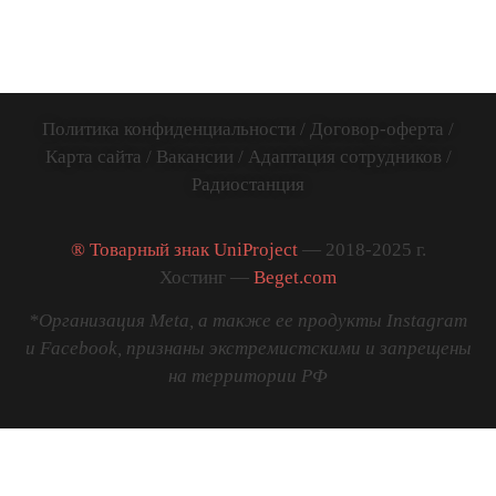
весь Мир
781141885005
Политика конфиденциальности
/
Договор-оферта
/
Карта сайта
/
Вакансии
/
Адаптация сотрудников
/
Радиостанция
® Товарный знак UniProject
— 2018-2025 г.
Хостинг —
Beget.com
*Организация Meta, а также ее продукты Instagram
и Facebook, признаны экстремистскими и запрещены
на территории РФ