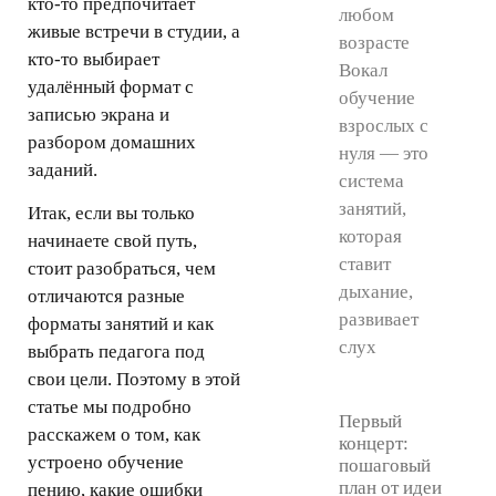
кто-то предпочитает
любом
живые встречи в студии, а
возрасте
кто-то выбирает
Вокал
удалённый формат с
обучение
записью экрана и
взрослых с
разбором домашних
нуля — это
заданий.
система
занятий,
Итак, если вы только
которая
начинаете свой путь,
ставит
стоит разобраться, чем
дыхание,
отличаются разные
развивает
форматы занятий и как
слух
выбрать педагога под
свои цели. Поэтому в этой
статье мы подробно
Первый
расскажем о том, как
концерт:
устроено обучение
пошаговый
план от идеи
пению, какие ошибки