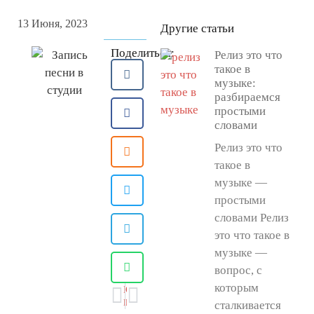
13 Июня, 2023
Другие статьи
Поделиться:
Релиз это что
такое в
музыке:
разбираемся
простыми
словами
Релиз это что
такое в
музыке —
простыми
словами Релиз
это что такое в
музыке —
вопрос, с
которым
ПРЕДЫДУЩАЯ
СЛЕДУЮЩАЯ
Как правильно готовиться к записи вокала в студии?
Микрофоны: виды, выбор и характеристики
сталкивается