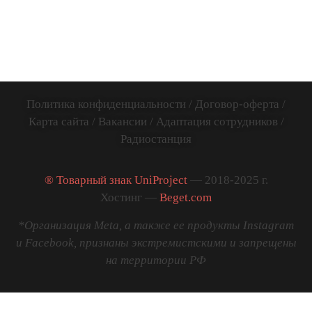
Вся Россия и
ИНН:
весь Мир
781141885005
Политика конфиденциальности
/
Договор-оферта
/
Карта сайта
/
Вакансии
/
Адаптация сотрудников
/
Радиостанция
® Товарный знак UniProject
— 2018-2025 г.
Хостинг —
Beget.com
*Организация Meta, а также ее продукты Instagram
и Facebook, признаны экстремистскими и запрещены
на территории РФ