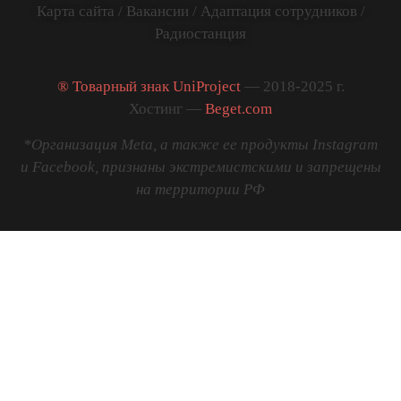
Карта сайта
/
Вакансии
/
Адаптация сотрудников
/
Радиостанция
® Товарный знак UniProject
— 2018-2025 г.
Хостинг —
Beget.com
*Организация Meta, а также ее продукты Instagram
и Facebook, признаны экстремистскими и запрещены
на территории РФ