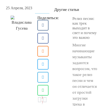
25 Апреля, 2023
Другие статьи
Поделиться:
Релиз песни:
как трек
выходит в
свет и почему
это важно
Многие
начинающие
музыканты
задаются
вопросом, что
такое релиз
песни и чем
он отличается
от простой
ПРЕДЫДУЩАЯ
СЛЕДУЮЩАЯ
загрузки
TC helicon VoiceLive 2 Touch | обзор и инструкция на русском языке | UniProject
Как записать трек на студии? На что обратить внимание?
трека в