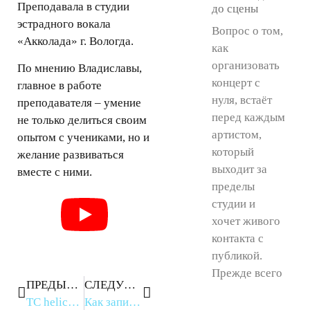
Преподавала в студии
до сцены
эстрадного вокала
Вопрос о том,
«Акколада» г. Вологда.
как
организовать
По мнению Владиславы,
концерт с
главное в работе
нуля, встаёт
преподавателя – умение
перед каждым
не только делиться своим
артистом,
опытом с учениками, но и
который
желание развиваться
выходит за
вместе с ними.
пределы
студии и
хочет живого
контакта с
публикой.
Прежде всего
ПРЕДЫДУЩЕЕ
СЛЕДУЮЩЕЕ
TC helicon VoiceLive 2 Touch | обзор и инструкция на русском языке | UniProject
Как записать трек на студии? На что обратить внимание?