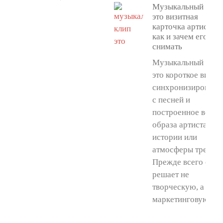
Музыкальный клип
это визитная
карточка артиста:
как и зачем его
снимать
Музыкальный клип
это короткое видео
синхронизированн
с песней и
построенное вокру
образа артиста,
истории или
атмосферы трека.
Прежде всего он
решает не
творческую, а
маркетинговую