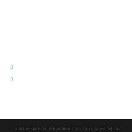
8 (812)
12:00-20:00 /
ИП Дум
507-65-35
без обеда и
Дмитрий
выходных
info@uniproject.top
Викторович
Вся Россия и
ИНН:
весь Мир
781141885005
Политика конфиденциальности
/
Договор-оферта
/