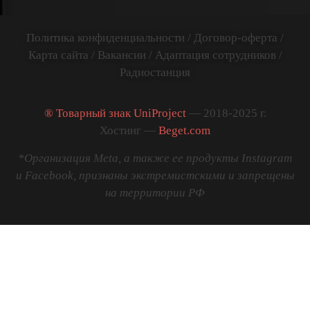
Политика конфиденциальности
/
Договор-оферта
/
Карта сайта
/
Вакансии
/
Адаптация сотрудников
/
Радиостанция
® Товарный знак UniProject
— 2018-2025 г.
Хостинг —
Beget.com
*Организация Meta, а также ее продукты Instagram
и Facebook, признаны экстремистскими и запрещены
на территории РФ