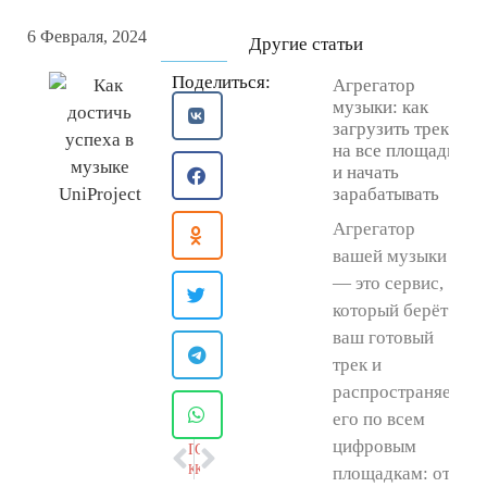
6 Февраля, 2024
Другие статьи
Поделиться:
Агрегатор
музыки: как
загрузить трек
на все площадки
и начать
зарабатывать
Агрегатор
вашей музыки
— это сервис,
который берёт
ваш готовый
трек и
распространяет
его по всем
цифровым
ПРЕДЫДУЩАЯ
СЛЕДУЮЩАЯ
Как снять музыкальный клип?
Как записать песню?
площадкам: от