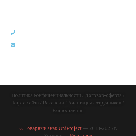
8 (812)
12:00-20:00 /
ИП Дум
507-65-35
без обеда и
Дмитрий
выходных
info@uniproject.top
Викторович
Вся Россия и
ИНН:
весь Мир
781141885005
Политика конфиденциальности
/
Договор-оферта
/
Карта сайта
/
Вакансии
/
Адаптация сотрудников
/
Радиостанция
® Товарный знак UniProject
— 2018-2025 г.
Хостинг —
Beget.com