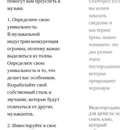
помогут вам преуспеть в
UniProject Если
музыке.
вы хотите
заказать
1. Определите свою
сведение и
уникальность:
мастеринг
В музыкальной
трека, важно
индустрии конкуренция
понимать: это
огромна, поэтому важно
два разных
выделиться из толпы.
этапа
Определите свою
постпродакшна,
уникальность и то, что
которые
делает вас особенным.
превращают
Разработайте свой
черновую
собственный стиль и
звучание, которые будут
отличаться от других
Видеопродакшн
для артиста: как
музыкантов.
снять клип,
который
2. Инвестируйте в свое