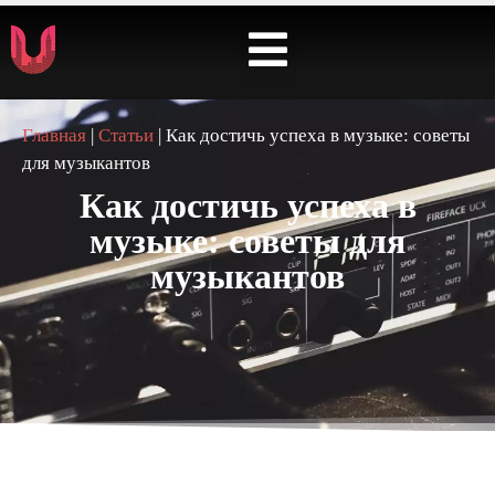
⭐️ КАБИНЕТ АРТИСТА ⭐️
Главная
|
Статьи
|
Как достичь успеха в музыке: советы
для музыкантов
Как достичь успеха в
музыке: советы для
музыкантов