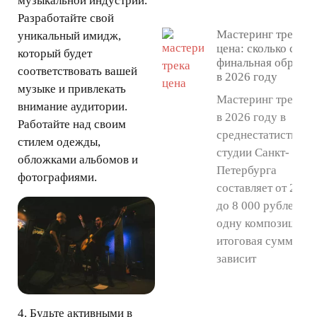
музыкальной индустрии.
Разработайте свой
Мастеринг трека
уникальный имидж,
цена: сколько стои
который будет
финальная обработ
соответствовать вашей
в 2026 году
музыке и привлекать
Мастеринг трека ц
внимание аудитории.
в 2026 году в
Работайте над своим
среднестатистичес
стилем одежды,
студии Санкт-
обложками альбомов и
Петербурга
фотографиями.
составляет от 2 50
до 8 000 рублей за
одну композицию, 
итоговая сумма
зависит
4. Будьте активными в