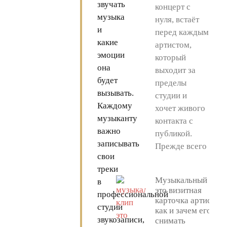
звучать
концерт с
музыка
нуля, встаёт
и
перед каждым
какие
артистом,
эмоции
который
она
выходит за
будет
пределы
вызывать.
студии и
Каждому
хочет живого
музыканту
контакта с
важно
публикой.
записывать
Прежде всего
свои
треки
Музыкальный клип
в
это визитная
профессиональной
карточка артиста:
студии
как и зачем его
звукозаписи,
снимать