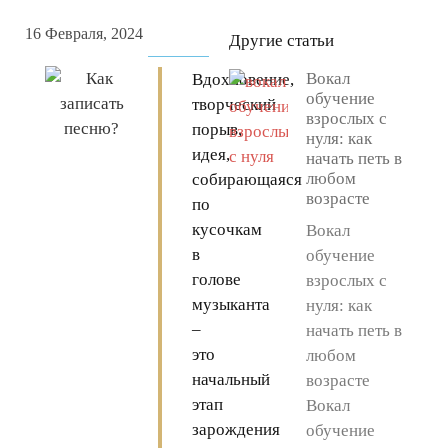
16 Февраля, 2024
Другие статьи
Вокал
Вдохновение,
обучение
творческий
взрослых с
порыв,
нуля: как
идея,
начать петь в
любом
собирающаяся
возрасте
по
кусочкам
Вокал
в
обучение
голове
взрослых с
музыканта
нуля: как
–
начать петь в
это
любом
начальный
возрасте
этап
Вокал
зарождения
обучение