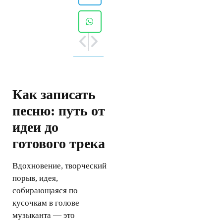
ПРЕДЫДУЩАЯ
СЛЕДУЮЩАЯ
Как достичь успеха в музыке: советы для музыкантов
Ведьмин лес
Как записать
песню: путь от
идеи до
готового трека
Вдохновение, творческий
порыв, идея,
собирающаяся по
кусочкам в голове
музыканта — это