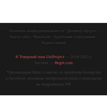
весь Мир
781141885005
Политика конфиденциальности
/
Договор-оферта
/
Карта сайта
/
Вакансии
/
Адаптация сотрудников
/
Радиостанция
® Товарный знак UniProject
— 2018-2025 г.
Хостинг —
Beget.com
*Организация Meta, а также ее продукты Instagram
и Facebook, признаны экстремистскими и запрещены
на территории РФ