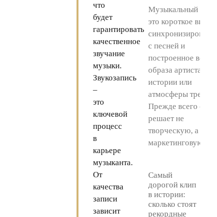
что
Музыкальный клип
будет
это короткое видео
гарантировать
синхронизированн
качественное
с песней и
звучание
построенное вокру
музыки.
образа артиста,
Звукозапись
истории или
–
атмосферы трека.
это
Прежде всего он
ключевой
решает не
процесс
творческую, а
в
маркетинговую
карьере
музыканта.
От
Самый
дорогой клип
качества
в истории:
записи
сколько стоят
зависит
рекордные